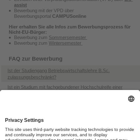
assist
Bewerbung mit der VPD über
Bewerbungsportal
CAMPUSonline
Hier erhalten Sie alle Infos zum Bewerbungsprozess für
Nicht-EU-Bürger:
Bewerbung zum
Sommersemester
Bewerbung zum
Wintersemester
FAQ zur Bewerbung
Ist der Studiengang Betriebswirtschaftslehre B.Sc.
zulassungsbeschränkt?
Ist ein Studium mit fachgebundener Hochschulreife einer
bestimmten Fachrichtung möglich?
Ist ein Studium mit Fachhochschulreife möglich?
Ist ein Studium mit Fachhochschulreife in Verbindung mit
einem Hochschulstudium möglich?
Ich habe meine Hochschulzugangsberechtigung außerhalb
Deutschlands erworben. Wie muss ich mich bewerben?