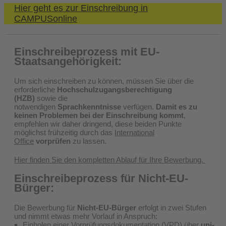
Hier geht es zur Einschreibung in
CAMPUSonline
Einschreibeprozess mit EU-
Staatsangehörigkeit:
Um sich einschreiben zu können, müssen Sie über die
erforderliche
Hochschulzugangsberechtigung
(HZB)
sowie die
notwendigen
Sprachkenntnisse
verfügen.
Damit es zu
keinen Problemen bei der Einschreibung kommt
,
empfehlen wir daher dringend, diese beiden Punkte
möglichst frühzeitig durch das
International
Office
vorprüfen
zu lassen.
Hier finden Sie den kompletten Ablauf für Ihre Bewerbung.
Einschreibeprozess für Nicht-EU-
Bürger:
Die Bewerbung für
Nicht-EU-Bürger
erfolgt in zwei Stufen
und nimmt etwas mehr Vorlauf in Anspruch:
Einholen einer Vorprüfungsdokumentation (VPD) über
uni-