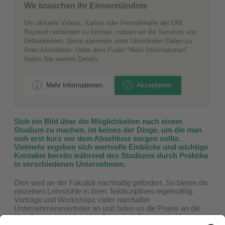
Wir brauchen Ihr Einverständnis
Um aktuelle Videos, Karten oder Fremdinhalte der UNI
Bayreuth einbinden zu können, nutzen wir die Services von
Drittanbietern. Diese sammeln unter Umständen Daten zu
Ihren Aktivitäten. Unter dem Punkt "Mehr Informationen"
finden Sie weitere Details.
Mehr Informationen
Akzeptieren
Sich ein Bild über die Möglichkeiten nach einem
Studium zu machen, ist keines der Dinge, um die man
sich erst kurz vor dem Abschluss sorgen sollte.
Vielmehr ergeben sich wertvolle Einblicke und wichtige
Kontakte bereits während des Studiums durch Praktika
in verschiedenen Unternehmen.
Dies wird an der Fakultät nachhaltig gefördert. So bieten die
einzelnen Lehrstühle in ihren Teildisziplinen regelmäßig
Vorträge und Workshops vieler namhafter
Unternehmensvertreter an und holen so die Praxis an die
Uni. Dies setzt sich in den Recruiting-Events wie Masters